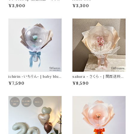
a - b e i g e：b l a c k
¥3,900
¥3,300
ichirin -いちりん- | baby blue
sakura - さくら - | 関西送料無
| 関西送料無料 |
料 |
¥7,590
¥8,590