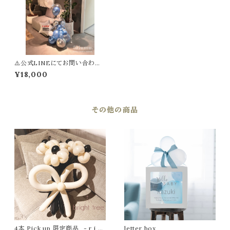
⚠️公式LINEにてお問い合わせ・
ご購入ください⚠️ お祝い バル
¥18,000
ーン電報
その他の商品
4本 Pick up 限定商品 - r i m
letter box