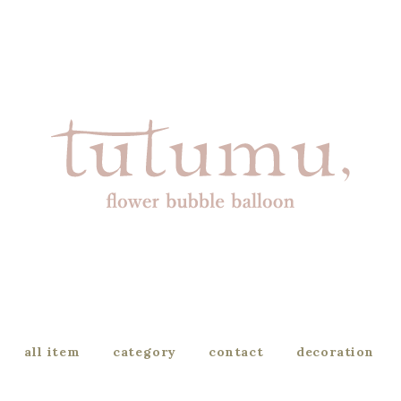
all item
category
contact
decoration